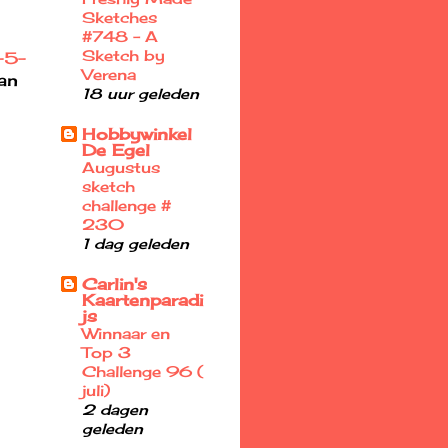
Sketches
#748 - A
Sketch by
-5-
Verena
kan
18 uur geleden
Hobbywinkel
De Egel
Augustus
sketch
challenge #
230
1 dag geleden
Carlin's
Kaartenparadi
js
Winnaar en
Top 3
Challenge 96 (
juli)
2 dagen
geleden