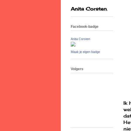
Anita Corsten
.
Facebook-badge
Anita Corsten
Maak je eigen badge
Volgers
Ik
we
dat
Het
ni