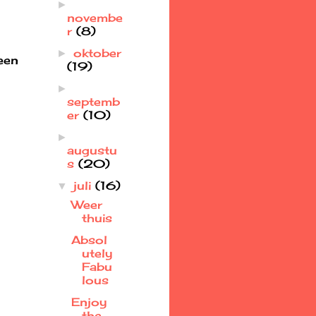
►
novembe
r
(8)
oktober
►
een
(19)
►
septemb
er
(10)
►
augustu
s
(20)
juli
(16)
▼
Weer
thuis
Absol
utely
Fabu
lous
Enjoy
the