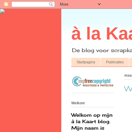
à la Ka
De blog voor scrapka
Startpagina
Publicaties
maan
We
Welkom
Welkom op mijn
à la Kaart blog.
Mijn naam is