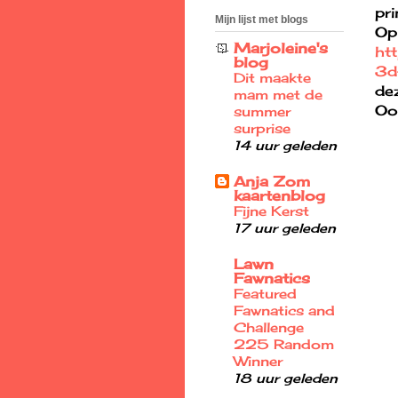
pri
Mijn lijst met blogs
Op
Marjoleine's
ht
blog
3d
Dit maakte
de
mam met de
Ook
summer
surprise
14 uur geleden
Anja Zom
kaartenblog
Fijne Kerst
17 uur geleden
Lawn
Fawnatics
Featured
Fawnatics and
Challenge
225 Random
Winner
18 uur geleden