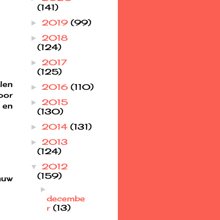
(141)
2019
(99)
►
2018
►
(124)
2017
►
(125)
len
2016
(110)
►
oor
2015
►
 en
(130)
2014
(131)
►
2013
►
(124)
2012
▼
(159)
auw
►
decembe
r
(13)