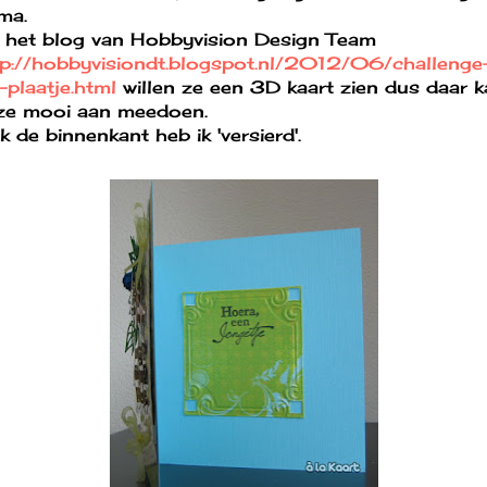
ma.
 het blog van Hobbyvision Design Team
tp://hobbyvisiondt.blogspot.nl/2012/06/challenge
-plaatje.html
willen ze een 3D kaart zien dus daar 
ze mooi aan meedoen.
 de binnenkant heb ik 'versierd'.