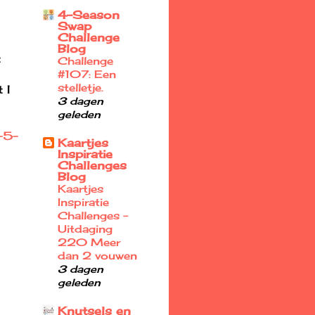
4-Season
Swap
Challenge
Blog
t
Challenge
#107: Een
stelletje.
 I
3 dagen
geleden
-5-
Kaartjes
Inspiratie
Challenges
Blog
Kaartjes
Inspiratie
Challenges -
Uitdaging
220 Meer
dan 2 vouwen
3 dagen
geleden
Knutsels en