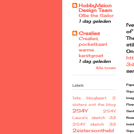
HobbyVision
Design Team
Ollie the Sailor
1 dag geleden
I'v
of 
Crealies
Th
Crealies,
pocketkaart
sti
warme
On
kerstgroet
ht
1 dag geleden
3d
Alle tonen
sen
Pape
Labels
Squa
1ste blogkaart
2
Imag
sisters ont the blog
Flow
2S4Y
2S4Y
Sent
Laura's sketch 33
Rose
2S4Y sketch 33
Insid
2sistersonthebl
Squa