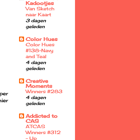
Kadootjes
Van Sketch
naar Kaart
3 dagen
geleden
Color Hues
Color Hues
#138-Navy
and Teal
4 dagen
geleden
Creative
Moments
Winners #283
per
4 dagen
ier
geleden
Addicted to
CAS
ATCAS
Winners #312
- Up