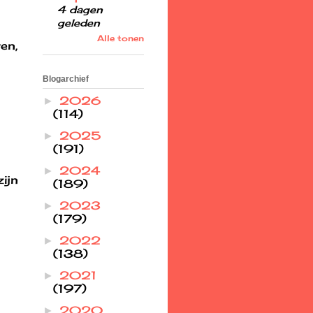
4 dagen
geleden
Alle tonen
en,
Blogarchief
2026
►
(114)
2025
►
(191)
2024
►
ijn
(189)
2023
►
(179)
2022
►
(138)
2021
►
(197)
2020
►