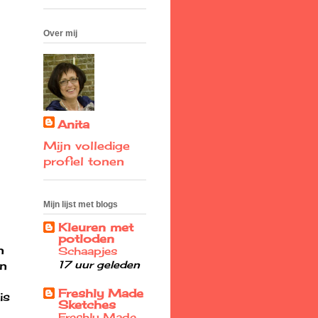
Over mij
Anita
Mijn volledige
profiel tonen
Mijn lijst met blogs
Kleuren met
potloden
n
Schaapjes
en
17 uur geleden
Freshly Made
is
Sketches
Freshly Made