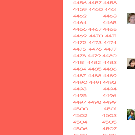
4456
4457
4458
4459
4460
4461
4462
4463
4464
4465
4466
4467
4468
4469
4470
4471
4472
4473
4474
4475
4476
4477
4478
4479
4480
4481
4482
4483
4484
4485
4486
4487
4488
4489
4490
4491
4492
4493
4494
4495
4496
4497
4498
4499
4500
4501
4502
4503
4504
4505
4506
4507