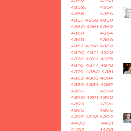
4352
4353
4353a
4354
4355
4356
4357
4358
4359
4360
4361
4362
4363
4364
4365
4366
4367
4368
4369
4370
4371
4372
4373
4374
4375
4376
4377
4378
4379
4380
4381
4382
4383
4384
4385
4386
4387
4388
4389
4390
4391
4392
4393
4394
4395
4396
4397
4398
4399
4400
4401
4402
4403