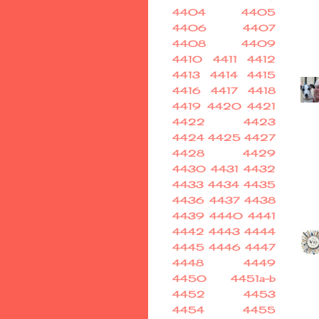
4404
4405
4406
4407
4408
4409
4410
4411
4412
4413
4414
4415
4416
4417
4418
4419
4420
4421
4422
4423
4424
4425
4427
4428
4429
4430
4431
4432
4433
4434
4435
4436
4437
4438
4439
4440
4441
4442
4443
4444
4445
4446
4447
4448
4449
4450
4451a-b
4452
4453
4454
4455