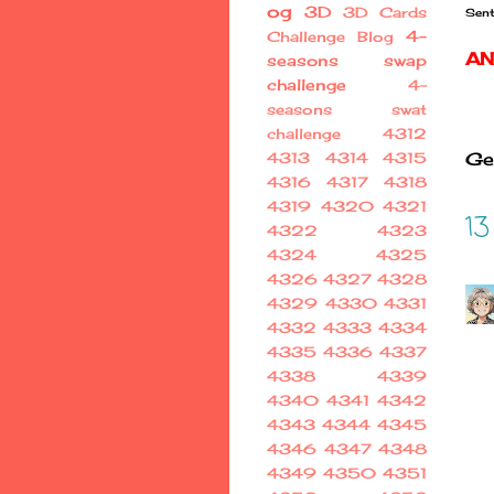
og
3D
3D Cards
Sent
4-
Challenge Blog
AN
seasons swap
challenge
4-
seasons swat
challenge
4312
Ge
4313
4314
4315
4316
4317
4318
4319
4320
4321
13
4322
4323
4324
4325
4326
4327
4328
4329
4330
4331
4332
4333
4334
4335
4336
4337
4338
4339
4340
4341
4342
4343
4344
4345
4346
4347
4348
4349
4350
4351